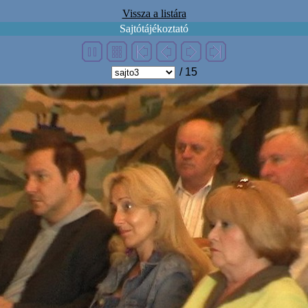
Vissza a listára
Sajtótájékoztató
/ 15