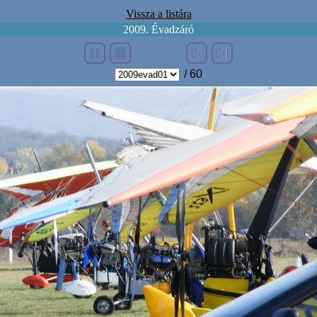
Vissza a listára
2009. Évadzáró
/ 60