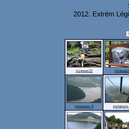
2012. Extrém Légi
vízeses11
vízeses
viztarozo 3
viztarozo